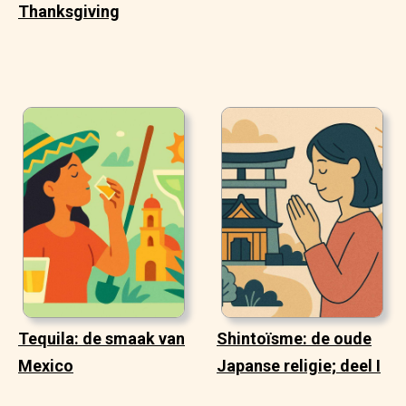
Thanksgiving
Tequila: de smaak van
Shintoïsme: de oude
Mexico
Japanse religie; deel I