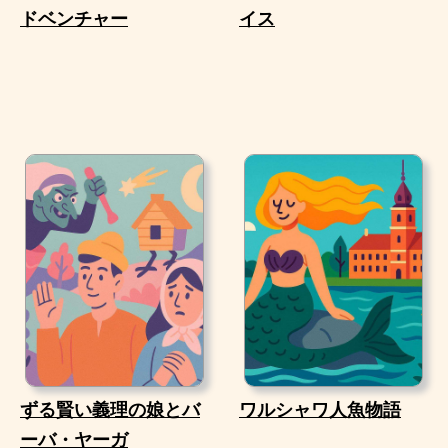
ドベンチャー
イス
ずる賢い義理の娘とバ
ワルシャワ人魚物語
ーバ・ヤーガ