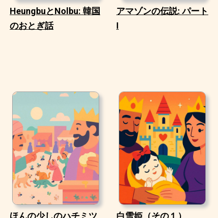
HeungbuとNolbu: 韓国
アマゾンの伝説: パート
のおとぎ話
I
ほんの少しのハチミツ
白雪姫（その１）