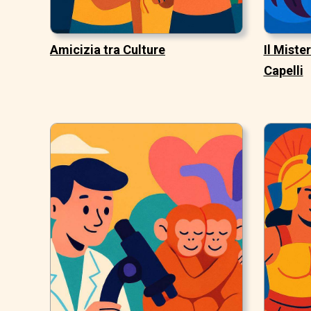
Amicizia tra Culture
Il Miste
Capelli