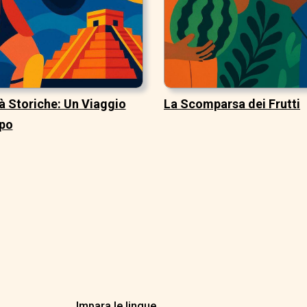
à Storiche: Un Viaggio
La Scomparsa dei Frutti
po
Impara le lingue