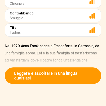
Chronicle
Contrabbando
Smuggle
Tifo
Typhus
Nel 1929 Anna Frank nasce a Francoforte, in Germania, da
una famiglia ebrea. Lei e la sua famiglia si trasferiscono
ad Amsterdam, dove il padre fonda un'azienda che
commercia in pectina.
Leggere e ascoltare in una lingua
Nel 1940 i nazisti invadono i Paesi Bassi. Nel 1942 la
qualsiasi
sorella maggiore di Anna riceve una lettera che le ordina di
presentarsi in un campo di lavoro.