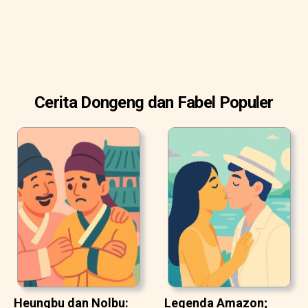
Cerita Dongeng dan Fabel Populer
Heungbu dan Nolbu:
Legenda Amazon;