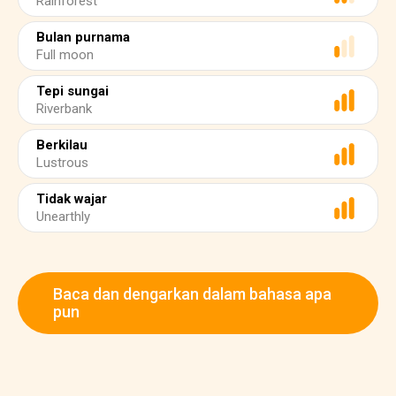
Rainforest
Bulan purnama
Full moon
Tepi sungai
Riverbank
Berkilau
Lustrous
Tidak wajar
Unearthly
Baca dan dengarkan dalam bahasa apa
pun