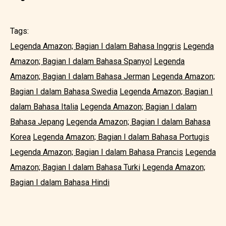
Tags:
Legenda Amazon; Bagian I dalam Bahasa Inggris
Legenda
Amazon; Bagian I dalam Bahasa Spanyol
Legenda
Amazon; Bagian I dalam Bahasa Jerman
Legenda Amazon;
Bagian I dalam Bahasa Swedia
Legenda Amazon; Bagian I
dalam Bahasa Italia
Legenda Amazon; Bagian I dalam
Bahasa Jepang
Legenda Amazon; Bagian I dalam Bahasa
Korea
Legenda Amazon; Bagian I dalam Bahasa Portugis
Legenda Amazon; Bagian I dalam Bahasa Prancis
Legenda
Amazon; Bagian I dalam Bahasa Turki
Legenda Amazon;
Bagian I dalam Bahasa Hindi