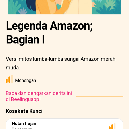
Legenda Amazon;
Bagian I
Versi mitos lumba-lumba sungai Amazon merah
muda.
Menengah
Baca dan dengarkan cerita ini
di Beelinguapp!
Kosakata Kunci
Hutan hujan