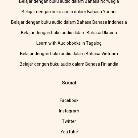
Belajar dengan buku audio dalam Bahasa Norwegia
Belajar dengan buku audio dalam Bahasa Yunani
Belajar dengan buku audio dalam Bahasa Bahasa Indonesia
Belajar dengan buku audio dalam Bahasa Ukraina
Learn with Audiobooks in Tagalog
Belajar dengan buku audio dalam Bahasa Vietnam
Belajar dengan buku audio dalam Bahasa Finlandia
Social
Facebook
Instagram
Twitter
YouTube