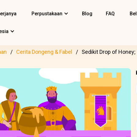
erjanya
Perpustakaan
Blog
FAQ
Bel
esia
aan
Cerita Dongeng & Fabel
Sedikit Drop of Honey; 