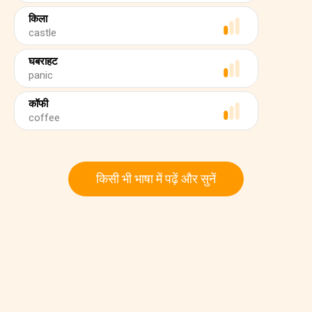
किला
castle
घबराहट
panic
कॉफी
coffee
किसी भी भाषा में पढ़ें और सुनें