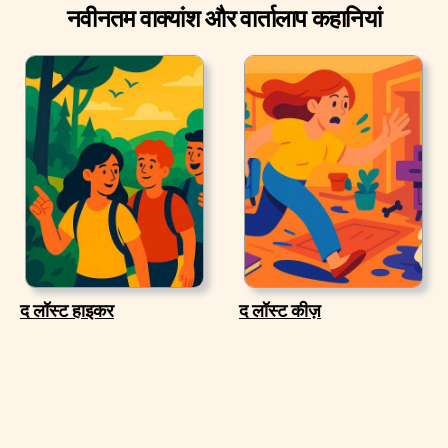
नवीनतम वाक्यांश और वार्तालाप कहानियां
द लॉस्ट हाइकर
द लॉस्ट कीज़