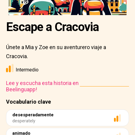
Escape a Cracovia
Únete a Mia y Zoe en su aventurero viaje a
Cracovia.
Intermedio
Lee y escucha esta historia en
Beelinguapp!
Vocabulario clave
desesperadamente
desperately
animado