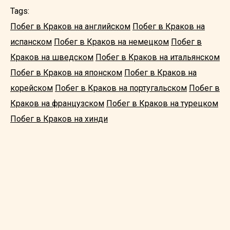
Tags:
Побег в Краков на английском
Побег в Краков на
испанском
Побег в Краков на немецком
Побег в
Краков на шведском
Побег в Краков на итальянском
Побег в Краков на японском
Побег в Краков на
корейском
Побег в Краков на португальском
Побег в
Краков на французском
Побег в Краков на турецком
Побег в Краков на хинди