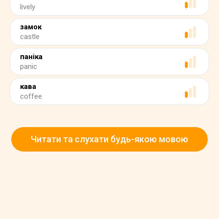
lively
замок
castle
паніка
panic
кава
coffee
Читати та слухати будь-якою мовою