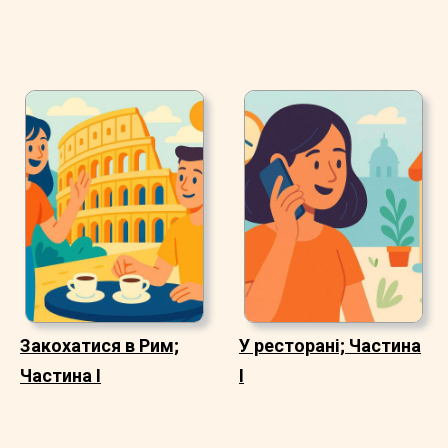
Закохатися в Рим;
У ресторані; Частина
Частина I
I