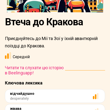
Втеча до Кракова
Приєднуйтесь до Мії та Зої у їхній авантюрній
поїздці до Кракова.
Середній
Читати та слухати цю історію
в Beelinguapp!
Ключова лексика
відчайдушно
desperately
жвава