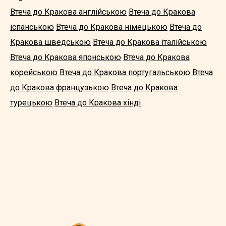
Втеча до Кракова англійською
Втеча до Кракова
іспанською
Втеча до Кракова німецькою
Втеча до
Кракова шведською
Втеча до Кракова італійською
Втеча до Кракова японською
Втеча до Кракова
корейською
Втеча до Кракова португальською
Втеча
до Кракова французькою
Втеча до Кракова
турецькою
Втеча до Кракова хінді