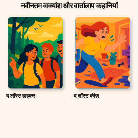
नवीनतम वाक्यांश और वार्तालाप कहानियां
द लॉस्ट हाइकर
द लॉस्ट कीज़