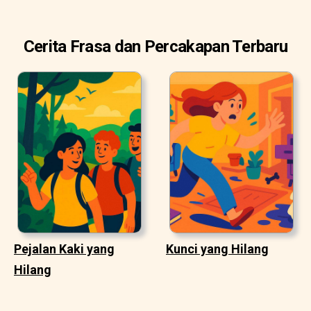
Cerita Frasa dan Percakapan Terbaru
Pejalan Kaki yang
Kunci yang Hilang
Hilang