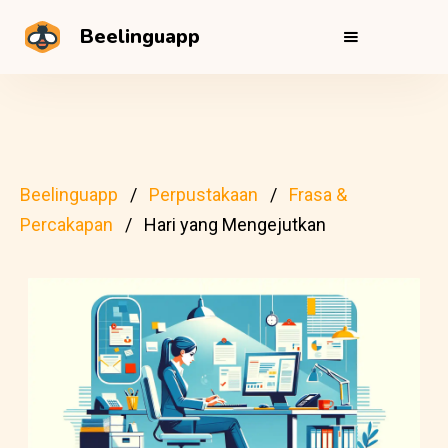
Beelinguapp
Beelinguapp
Perpustakaan
Frasa &
Percakapan
Hari yang Mengejutkan