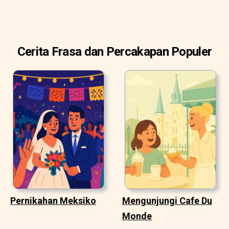
Cerita Frasa dan Percakapan Populer
Pernikahan Meksiko
Mengunjungi Cafe Du
Monde