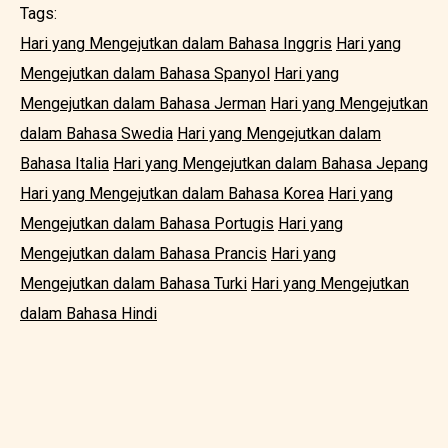
Tags:
Hari yang Mengejutkan dalam Bahasa Inggris
Hari yang
Mengejutkan dalam Bahasa Spanyol
Hari yang
Mengejutkan dalam Bahasa Jerman
Hari yang Mengejutkan
dalam Bahasa Swedia
Hari yang Mengejutkan dalam
Bahasa Italia
Hari yang Mengejutkan dalam Bahasa Jepang
Hari yang Mengejutkan dalam Bahasa Korea
Hari yang
Mengejutkan dalam Bahasa Portugis
Hari yang
Mengejutkan dalam Bahasa Prancis
Hari yang
Mengejutkan dalam Bahasa Turki
Hari yang Mengejutkan
dalam Bahasa Hindi