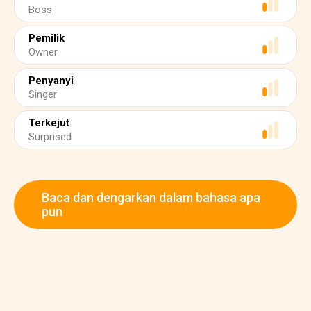
Boss
Pemilik
Owner
Penyanyi
Singer
Terkejut
Surprised
Baca dan dengarkan dalam bahasa apa
pun