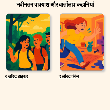
नवीनतम वाक्यांश और वार्तालाप कहानियां
द लॉस्ट हाइकर
द लॉस्ट कीज़