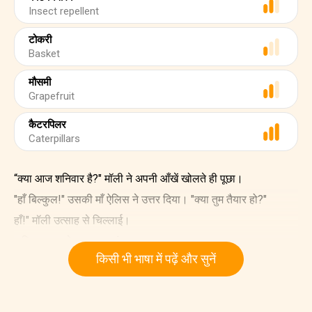
Insect repellent
टोकरी
Basket
मौसमी
Grapefruit
कैटरपिलर
Caterpillars
“क्या आज शनिवार है?" मॉली ने अपनी आँखें खोलते ही पूछा।
"हाँ बिल्कुल!" उसकी माँ ऐलिस ने उत्तर दिया। "क्या तुम तैयार हो?"
हाँ!" मॉली उत्साह से चिल्लाई।
जूलियन बरामदे पर उनका इंतज़ार कर रहा था।
किसी भी भाषा में पढ़ें और सुनें
"जल्दी करो! ऑलिवर ने अभी मुझे मैसेज भेजा है - वे रास्ते में हैं!" वह
चिल्लाया।