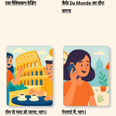
एक मैक्सिकन वेडिंग
कैफ़े Du Monde का दौरा
करना
रोम से प्यार हो जाना; भाग I
रेस्तरां में; भाग I