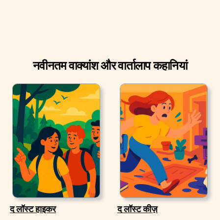
नवीनतम वाक्यांश और वार्तालाप कहानियां
द लॉस्ट हाइकर
द लॉस्ट कीज़