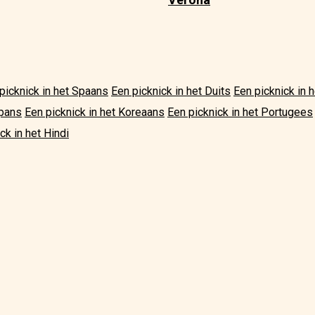
picknick in het Spaans
Een picknick in het Duits
Een picknick in
apans
Een picknick in het Koreaans
Een picknick in het Portugees
ck in het Hindi