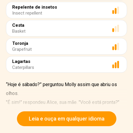
Repelente de insetos
Insect repellent
Cesta
Basket
Toronja
Grapefruit
Lagartas
Caterpillars
“Hoje é sábado?” perguntou Molly assim que abriu os
olhos.
"É sim!" respondeu Alice, sua mãe. "Você está pronta?"
Sim!" gritou Molly com entusiasmo.
Leia e ouça em qualquer idioma
Julian esperava por elas na varanda.
"Depressa! Oliver acabou de me enviar uma mensagem -