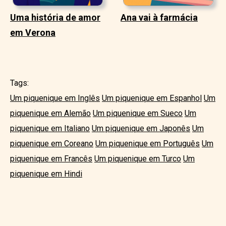
Uma história de amor
Ana vai à farmácia
em Verona
Tags:
Um piquenique em Inglês
Um piquenique em Espanhol
Um
piquenique em Alemão
Um piquenique em Sueco
Um
piquenique em Italiano
Um piquenique em Japonês
Um
piquenique em Coreano
Um piquenique em Português
Um
piquenique em Francês
Um piquenique em Turco
Um
piquenique em Hindi