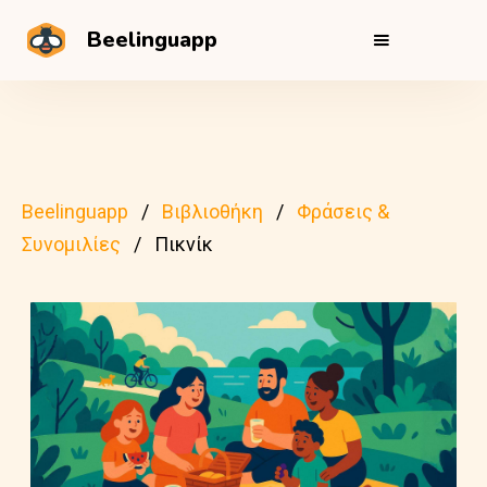
Beelinguapp
Beelinguapp
Βιβλιοθήκη
Φράσεις &
Συνομιλίες
Πικνίκ