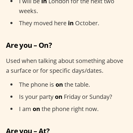
I will be
in
London for the next two
weeks.
They moved here
in
October.
Are you – On?
Used when talking about something above
a surface or for specific days/dates.
The phone is
on
the table.
Is your party
on
Friday or Sunday?
I am
on
the phone right now.
Are you – At?