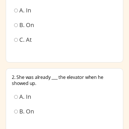
A. In
B. On
C. At
2. She was already ___ the elevator when he
showed up.
A. In
B. On