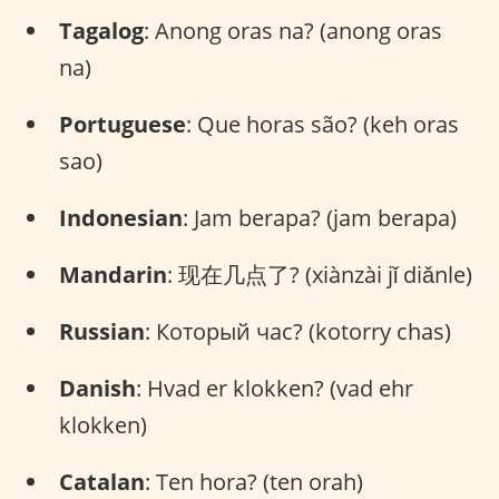
Tagalog
: Anong oras na? (anong oras
na)
Portuguese
: Que horas são? (keh oras
sao)
Indonesian
: Jam berapa? (jam berapa)
Mandarin
: 现在几点了? (xiànzài jǐ diǎnle)
Russian
: Который час? (kotorry chas)
Danish
: Hvad er klokken? (vad ehr
klokken)
Catalan
: Ten hora? (ten orah)