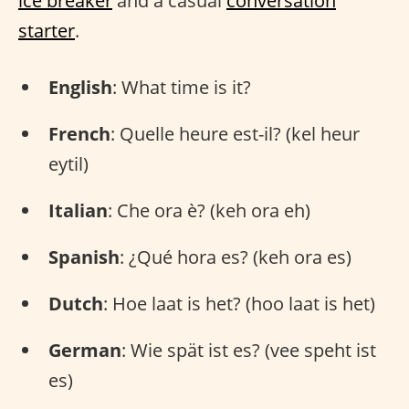
ice breaker
and a casual
conversation
starter
.
English
: What time is it?
French
: Quelle heure est-il? (kel heur
eytil)
Italian
: Che ora è? (keh ora eh)
Spanish
: ¿Qué hora es? (keh ora es)
Dutch
: Hoe laat is het? (hoo laat is het)
German
: Wie spät ist es? (vee speht ist
es)