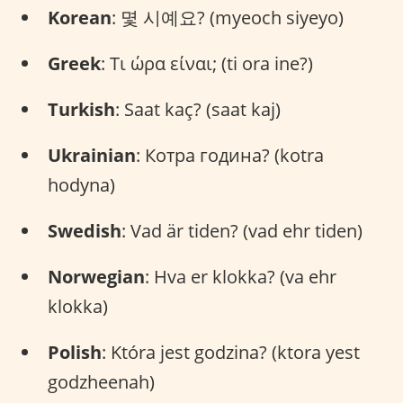
Korean
: 몇 시예요? (myeoch siyeyo)
Greek
: Τι ώρα είναι; (ti ora ine?)
Turkish
: Saat kaç? (saat kaj)
Ukrainian
: Котра година? (kotra
hodyna)
Swedish
: Vad är tiden? (vad ehr tiden)
Norwegian
: Hva er klokka? (va ehr
klokka)
Polish
: Która jest godzina? (ktora yest
godzheenah)