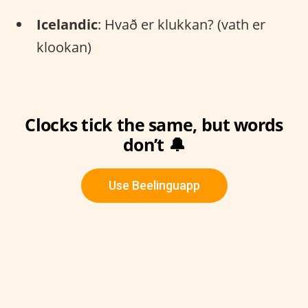
Icelandic
: Hvað er klukkan? (vath er
klookan)
Clocks tick the same, but words
don’t 🔔
Use Beelinguapp