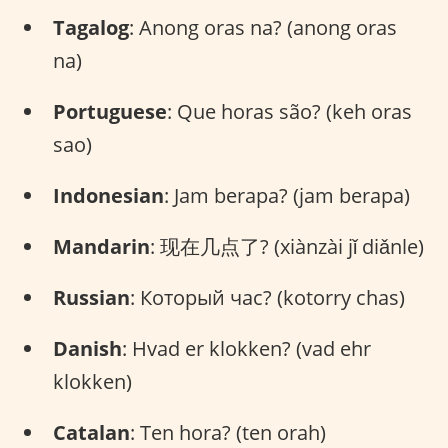
Tagalog
: Anong oras na? (anong oras
na)
Portuguese
: Que horas são? (keh oras
sao)
Indonesian
: Jam berapa? (jam berapa)
Mandarin
: 现在几点了? (xiànzài jǐ diǎnle)
Russian
: Который час? (kotorry chas)
Danish
: Hvad er klokken? (vad ehr
klokken)
Catalan
: Ten hora? (ten orah)