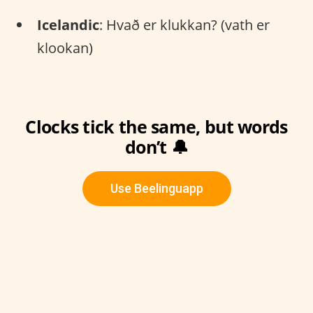
Icelandic
: Hvað er klukkan? (vath er
klookan)
Clocks tick the same, but words
don’t 🔔
Use Beelinguapp