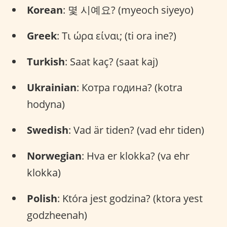
Korean
: 몇 시예요? (myeoch siyeyo)
Greek
: Τι ώρα είναι; (ti ora ine?)
Turkish
: Saat kaç? (saat kaj)
Ukrainian
: Котра година? (kotra
hodyna)
Swedish
: Vad är tiden? (vad ehr tiden)
Norwegian
: Hva er klokka? (va ehr
klokka)
Polish
: Która jest godzina? (ktora yest
godzheenah)