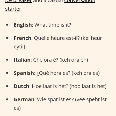
ice breaker
and a casual
conversation
starter
.
English
: What time is it?
French
: Quelle heure est-il? (kel heur
eytil)
Italian
: Che ora è? (keh ora eh)
Spanish
: ¿Qué hora es? (keh ora es)
Dutch
: Hoe laat is het? (hoo laat is het)
German
: Wie spät ist es? (vee speht ist
es)