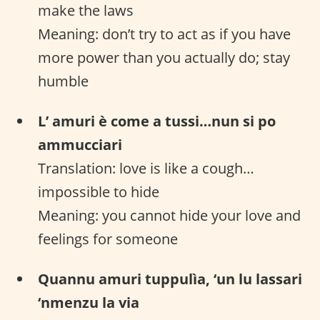
make the laws
Meaning: don’t try to act as if you have
more power than you actually do; stay
humble
L’ amuri è come a tussi…nun si po
ammucciari
Translation: love is like a cough…
impossible to hide
Meaning: you cannot hide your love and
feelings for someone
Quannu amuri tuppulìa, ‘un lu lassari
‘nmenzu la via