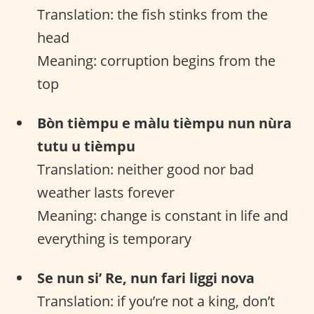
Translation: the fish stinks from the
head
Meaning: corruption begins from the
top
Bòn tièmpu e màlu tièmpu nun nùra
tutu u tièmpu
Translation: neither good nor bad
weather lasts forever
Meaning: change is constant in life and
everything is temporary
Se nun si’ Re, nun fari liggi nova
Translation: if you’re not a king, don’t