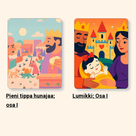
Pieni tippa hunajaa;
Lumikki; Osa I
osa I