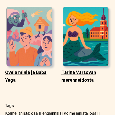
Ovela miniä ja Baba
Tarina Varsovan
Yaga
merenneidosta
Tags:
Kolme jänistä; osa II englanniksi
Kolme jänistä; osa II