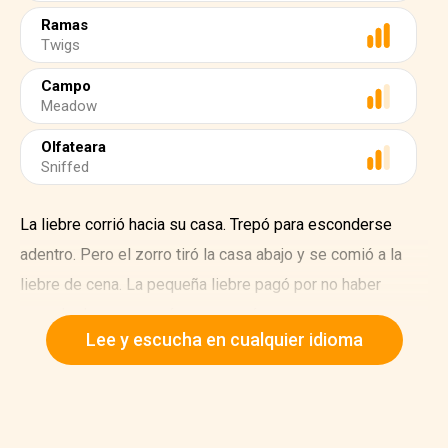
Ramas
Twigs
Campo
Meadow
Olfateara
Sniffed
La liebre corrió hacia su casa. Trepó para esconderse
adentro. Pero el zorro tiró la casa abajo y se comió a la
liebre de cena. La pequeña liebre pagó por no haber
escuchado a su mamá y a su papá.
Lee y escucha en cualquier idioma
La segunda liebre dijo, "no me gusta estar debajo de la
tierra. Me construiré una casa entre los árboles. Encontró
un árbol con un montón de raíces grandes e hizo una casa
entre ellas. Construyó una casa con paja y ramas. Cuando