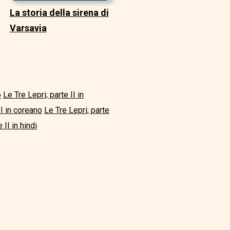
La storia della sirena di
Varsavia
o
Le Tre Lepri; parte II in
II in coreano
Le Tre Lepri; parte
 II in hindi