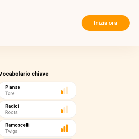
Inizia ora
Vocabolario chiave
Pianse
Tore
Radici
Roots
Ramoscelli
Twigs