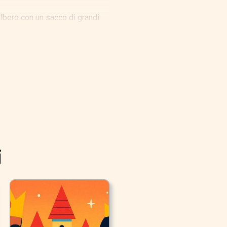
albero con un sacco di grandi
do finì, andò a mangiare sul
i