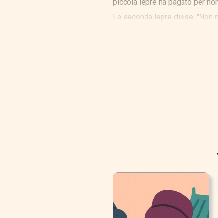
piccola lepre ha pagato per non
La seconda lepre disse: "Non mi
radici su di esso e in mezzo ci
prato.