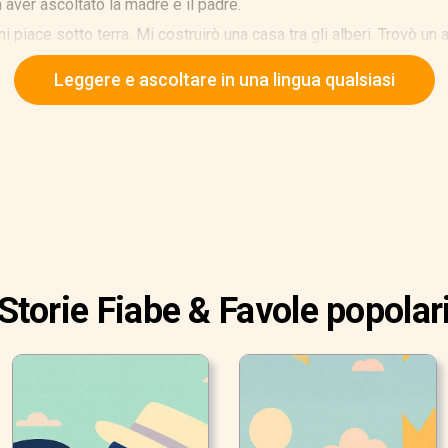
 aver ascoltato la madre e il padre.
 piace sotto terra. Mi costruirò una casa tra gli alberi. Trovò un 
 costruì una casa. Costruì una casa con paglia e ramoscelli. Quan
Leggere e ascoltare in una lingua qualsiasi
Storie Fiabe & Favole popolar