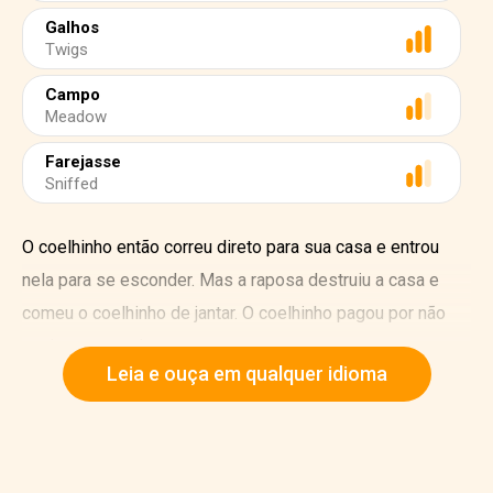
Galhos
Twigs
Campo
Meadow
Farejasse
Sniffed
O coelhinho então correu direto para sua casa e entrou
nela para se esconder. Mas a raposa destruiu a casa e
comeu o coelhinho de jantar. O coelhinho pagou por não
ouvir a seus pais.
Leia e ouça em qualquer idioma
O segundo coelhinho disse: “Eu não gosto de ficar
debaixo da terra. Eu vou construir minha casa perto das
árvores. Ele encontrou uma árvore com muitas raízes
grandes, e construiu sua casa entre elas. Ele construiu