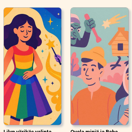
Lilyn värikäs valinta
Ovela miniä ja Baba