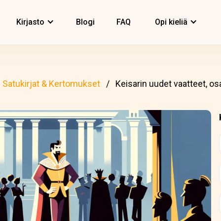
Kirjasto
Blogi
FAQ
Opi kieliä
Satukirjat & Kertomukset
Keisarin uudet vaatteet, osa