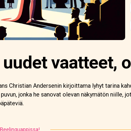
 uudet vaatteet, o
Hans Christian Andersenin kirjoittama lyhyt tarina kah
 puvun, jonka he sanovat olevan näkymätön niille, jo
äpäteviä.
 Beelinguappissa!