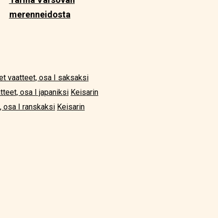
merenneidosta
et vaatteet, osa I saksaksi
tteet, osa I japaniksi
Keisarin
, osa I ranskaksi
Keisarin