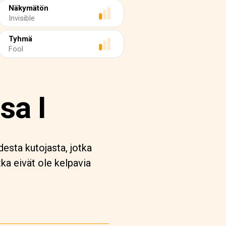
Näkymätön
Invisible
Tyhmä
Fool
sa I
desta kutojasta, jotka
tka eivät ole kelpavia