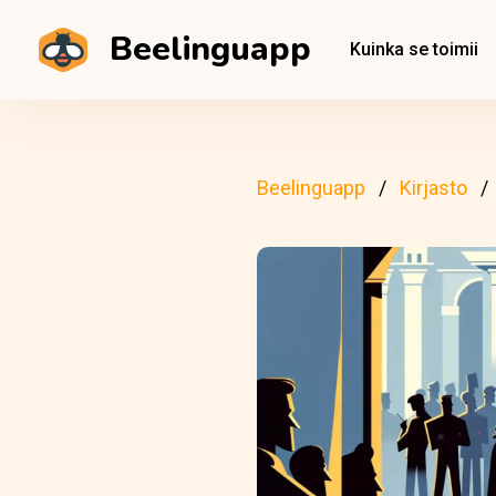
Beelinguapp
Kuinka se toimii
Beelinguapp
Kirjasto