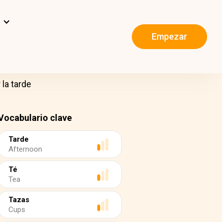
s
Empezar
 la tarde
Vocabulario clave
Tarde
Afternoon
Té
Tea
Tazas
Cups