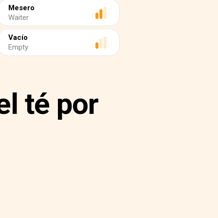
Mesero
Waiter
Vacío
Empty
l té por