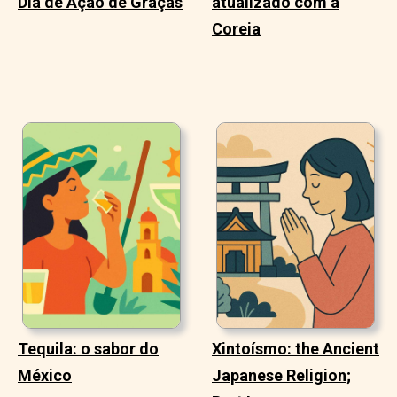
Dia de Ação de Graças
atualizado com a
Coreia
Tequila: o sabor do
Xintoísmo: the Ancient
México
Japanese Religion;