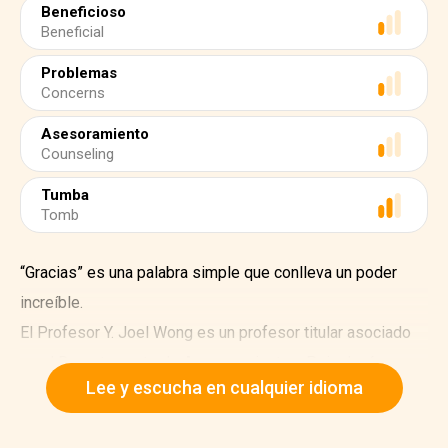
Beneficioso
Beneficial
Problemas
Concerns
Asesoramiento
Counseling
Tumba
Tomb
“Gracias” es una palabra simple que conlleva un poder
increíble.
El Profesor Y. Joel Wong es un profesor titular asociado
en el Departamento de Asesoramiento y Psicología
Lee y escucha en cualquier idioma
Educativa en la Universidad de Indiana Bloomington. En
2015, Wong et al. (2016) realizaron un estudio para