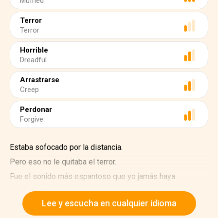
Muffled
Terror
Terror
Horrible
Dreadful
Arrastrarse
Creep
Perdonar
Forgive
Estaba sofocado por la distancia.
Pero eso no le quitaba el terror.
Fue el sonido más espantoso que yo jamás haya
escuchado.
Lee y escucha en cualquier idioma
Fue alrededor, por todas partes, ahí mismo.