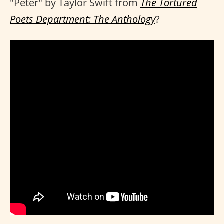
"Peter" by Taylor Swift from
The Tortured
Poets Department: The Anthology
?