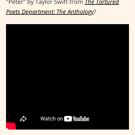
"Peter" by Taylor Swift from
The Tortured
Poets Department: The Anthology
?