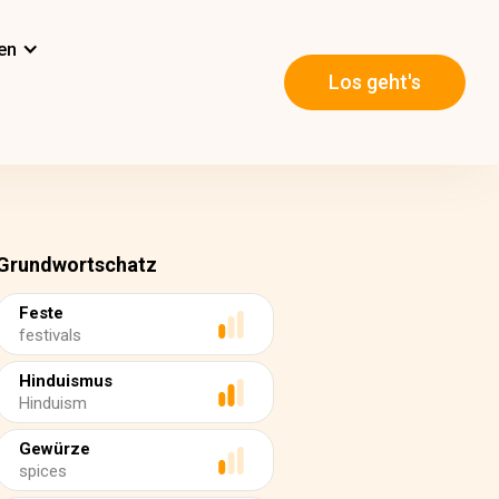
en
Los geht's
Grundwortschatz
Feste
festivals
Hinduismus
Hinduism
Gewürze
spices