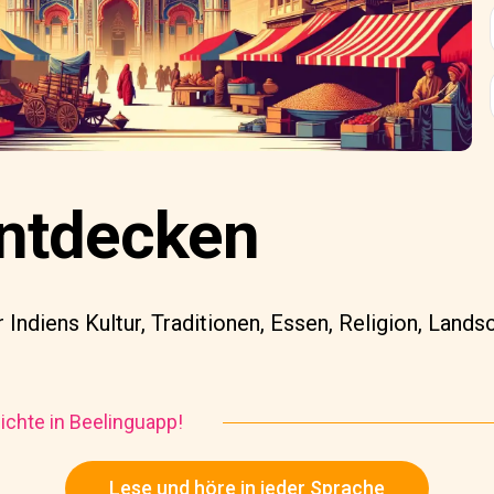
entdecken
 Indiens Kultur, Traditionen, Essen, Religion, Lands
chte in Beelinguapp!
Lese und höre in jeder Sprache