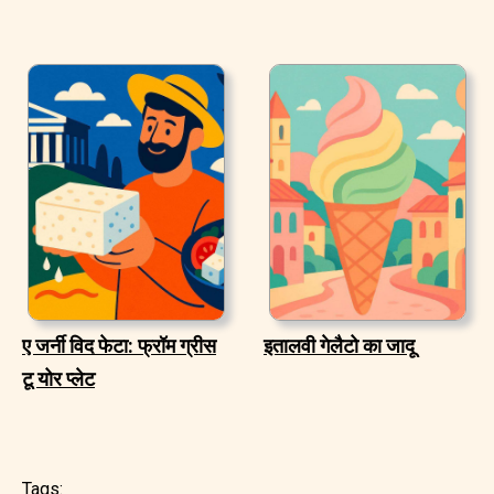
ए जर्नी विद फेटा: फ्रॉम ग्रीस
इतालवी गेलैटो का जादू
टू योर प्लेट
Tags: