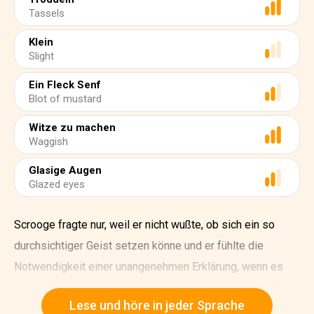
Tassels
Klein
Slight
Ein Fleck Senf
Blot of mustard
Witze zu machen
Waggish
Glasige Augen
Glazed eyes
Scrooge fragte nur, weil er nicht wußte, ob sich ein so
durchsichtiger Geist setzen könne und er fühlte die
Notwendigkeit einer unangenehmen Erklärung, wenn es
ihm nicht möglich wäre. Aber der Geist setzte sich auf der
Lese und höre in jeder Sprache
anderen Seite des Kamins nieder, als sei er daran