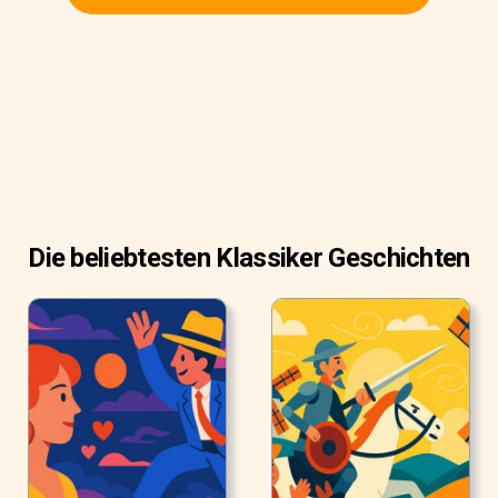
gewohnt.
»Ihr glaubt nicht an mich?« fragte der Geist.
»Nein«, sagte Scrooge.
»Welches Zeugnis, außer dem Eurer Sinne, wollt Ihr von
meiner Wirklichkeit haben?« »Ich weiß nicht«, sprach
Scrooge.
»Warum glaubt Ihr Euren Sinnen nicht?«
Die beliebtesten Klassiker Geschichten