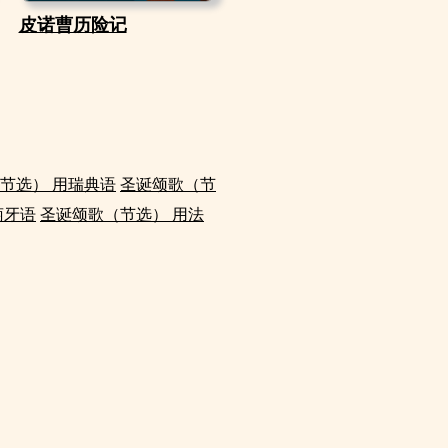
皮诺曹历险记
节选） 用瑞典语
圣诞颂歌（节
萄牙语
圣诞颂歌（节选） 用法