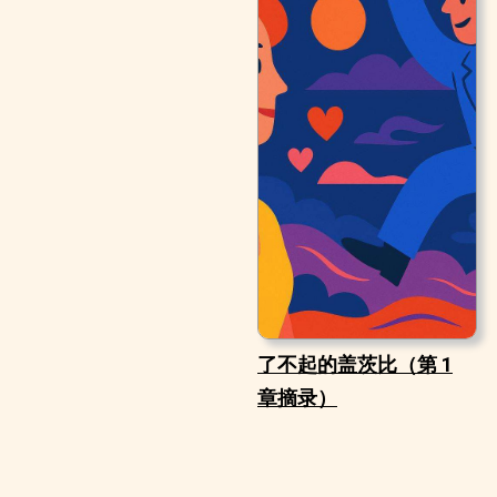
了不起的盖茨比（第 1
章摘录）