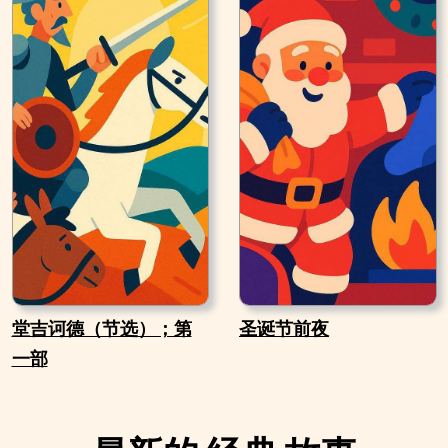
堂吉诃德（节选）；第
圣诞节前夜
一部