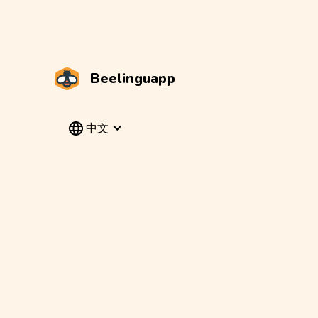
Beelinguapp
中文