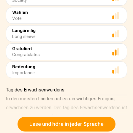
Society
Wählen
Vote
Langärmlig
Long sleeve
Gratuliert
Congratulates
Bedeutung
Importance
Tag des Erwachsenwerdens
In den meisten Ländern ist es ein wichtiges Ereignis,
erwachsen zu werden. Der Tag des Erwachsenwerdens ist
seit 1948 ein Nationalfeiertag. Er wird jedes Jahr am
Lese und höre in jeder Sprache
zweiten Montag im Januar gefeiert. An diesem Tag heißen