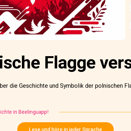
nische Flagge ver
über die Geschichte und Symbolik der polnischen Fl
chte in Beelinguapp!
Lese und höre in jeder Sprache