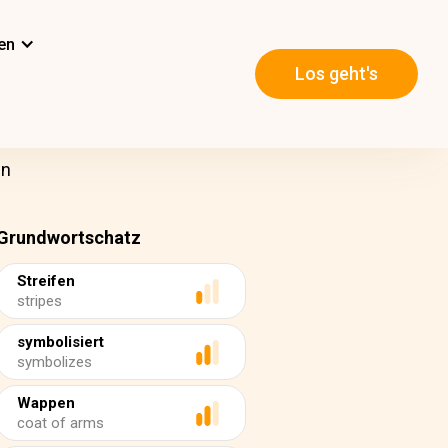
en
Los geht's
en
Grundwortschatz
Streifen
stripes
symbolisiert
symbolizes
Wappen
coat of arms