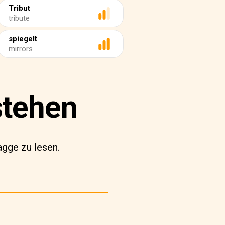
Tribut
tribute
spiegelt
mirrors
stehen
agge zu lesen.