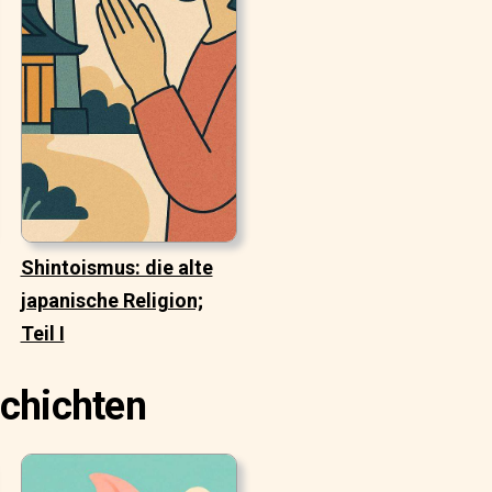
Shintoismus: die alte
japanische Religion;
Teil I
schichten