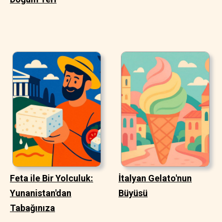
Feta ile Bir Yolculuk:
İtalyan Gelato'nun
Yunanistan'dan
Büyüsü
Tabağınıza