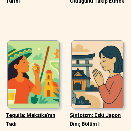
Tarihi
Olduğunu Takip Etmek
Tequila: Meksika'nın
Şintoizm: Eski Japon
Tadı
Dini; Bölüm I