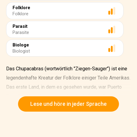
Folklore
Folklore
Parasit
Parasite
Biologe
Biologist
Das Chupacabras (wortwörtlich "Ziegen-Sauger") ist eine
legendenhafte Kreatur der Folklore einiger Teile Amerikas.
Das erste Land, in dem es gesehen wurde, war Puerto
Rico. Der Name kommt von der überlieferten Gewohnheit
Lese und höre in jeder Sprache
des Tieres, das Vieh, insbesondere Ziegen, anzugreifen
und deren Blut zu trinken.