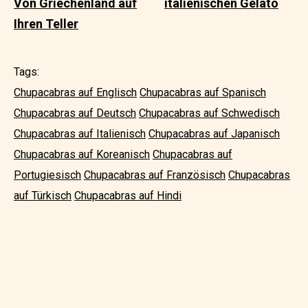
Von Griechenland auf
italienischen Gelato
Ihren Teller
Tags:
Chupacabras auf Englisch
Chupacabras auf Spanisch
Chupacabras auf Deutsch
Chupacabras auf Schwedisch
Chupacabras auf Italienisch
Chupacabras auf Japanisch
Chupacabras auf Koreanisch
Chupacabras auf
Portugiesisch
Chupacabras auf Französisch
Chupacabras
auf Türkisch
Chupacabras auf Hindi