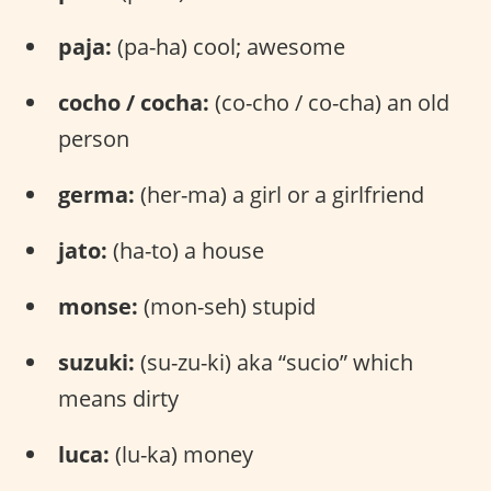
paja:
(pa-ha) cool; awesome
cocho / cocha:
(co-cho / co-cha) an old
person
germa:
(her-ma) a girl or a girlfriend
jato:
(ha-to) a house
monse:
(mon-seh) stupid
suzuki:
(su-zu-ki) aka “sucio” which
means dirty
luca:
(lu-ka) money