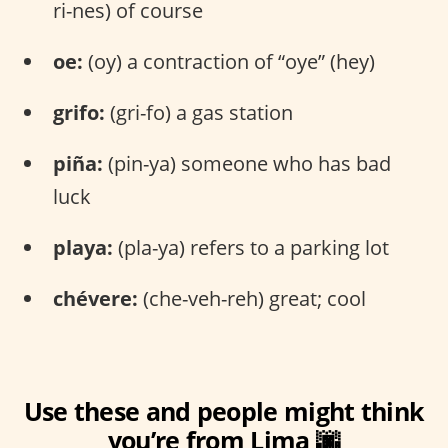
ri-nes) of course
oe:
(oy) a contraction of “oye” (hey)
grifo:
(gri-fo) a gas station
piña:
(pin-ya) someone who has bad
luck
playa:
(pla-ya) refers to a parking lot
chévere:
(che-veh-reh) great; cool
Use these and people might think
you’re from Lima 🌆