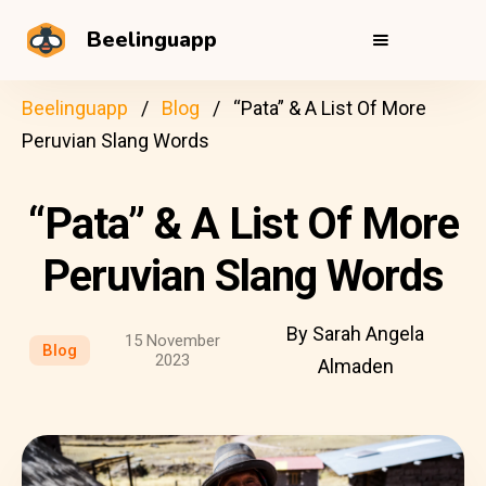
Beelinguapp
Beelinguapp
Blog
“Pata” & A List Of More
Peruvian Slang Words
“Pata” & A List Of More
Peruvian Slang Words
By Sarah Angela
15 November
Blog
2023
Almaden