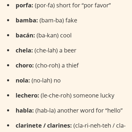
porfa:
(por-fa) short for “por favor”
bamba:
(bam-ba) fake
bacán:
(ba-kan) cool
chela:
(che-lah) a beer
choro:
(cho-roh) a thief
nola:
(no-lah) no
lechero:
(le-che-roh) someone lucky
habla:
(hab-la) another word for “hello”
clarinete / clarines:
(cla-ri-neh-teh / cla-