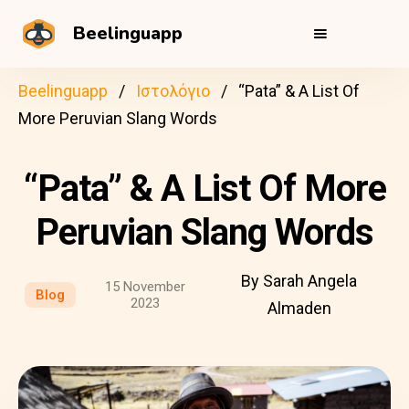
Beelinguapp
Beelinguapp
Ιστολόγιο
“Pata” & A List Of
More Peruvian Slang Words
“Pata” & A List Of More
Peruvian Slang Words
By Sarah Angela
15 November
Blog
2023
Almaden