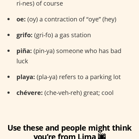
ri-nes) of course
oe:
(oy) a contraction of “oye” (hey)
grifo:
(gri-fo) a gas station
piña:
(pin-ya) someone who has bad
luck
playa:
(pla-ya) refers to a parking lot
chévere:
(che-veh-reh) great; cool
Use these and people might think
you’re from Lima 🌆