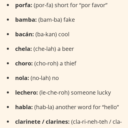
porfa:
(por-fa) short for “por favor”
bamba:
(bam-ba) fake
bacán:
(ba-kan) cool
chela:
(che-lah) a beer
choro:
(cho-roh) a thief
nola:
(no-lah) no
lechero:
(le-che-roh) someone lucky
habla:
(hab-la) another word for “hello”
clarinete / clarines:
(cla-ri-neh-teh / cla-