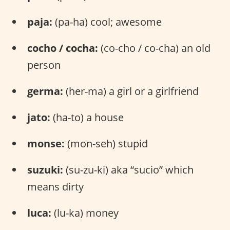
paja:
(pa-ha) cool; awesome
cocho / cocha:
(co-cho / co-cha) an old
person
germa:
(her-ma) a girl or a girlfriend
jato:
(ha-to) a house
monse:
(mon-seh) stupid
suzuki:
(su-zu-ki) aka “sucio” which
means dirty
luca:
(lu-ka) money