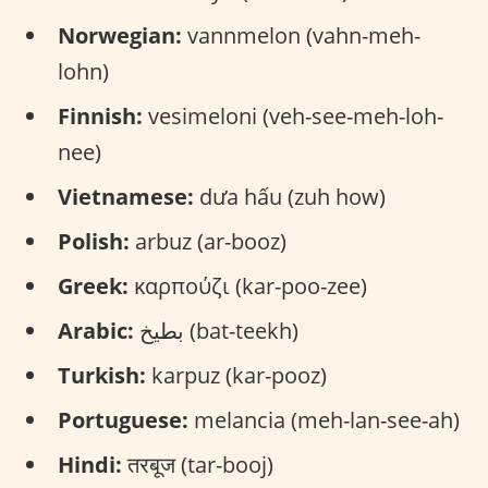
Norwegian:
vannmelon (vahn-meh-
lohn)
Finnish:
vesimeloni (veh-see-meh-loh-
nee)
Vietnamese:
dưa hấu (zuh how)
Polish:
arbuz (ar-booz)
Greek:
καρπούζι (kar-poo-zee)
Arabic:
بطيخ (bat-teekh)
Turkish:
karpuz (kar-pooz)
Portuguese:
melancia (meh-lan-see-ah)
Hindi:
तरबूज (tar-booj)