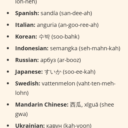
loh-neh)
Spanish:
sandía (san-dee-ah)
Italian:
anguria (an-goo-ree-ah)
Korean:
수박 (soo-bahk)
Indonesian:
semangka (seh-mahn-kah)
Russian:
арбуз (ar-booz)
Japanese:
すいか (soo-ee-kah)
Swedish:
vattenmelon (vaht-ten-meh-
lohn)
Mandarin Chinese:
西瓜, xīguā (shee
gwa)
Ukrainian:
кавун (kah-voon)