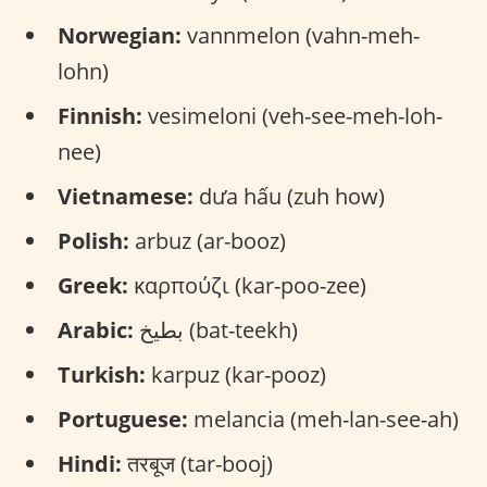
Norwegian:
vannmelon (vahn-meh-
lohn)
Finnish:
vesimeloni (veh-see-meh-loh-
nee)
Vietnamese:
dưa hấu (zuh how)
Polish:
arbuz (ar-booz)
Greek:
καρπούζι (kar-poo-zee)
Arabic:
بطيخ (bat-teekh)
Turkish:
karpuz (kar-pooz)
Portuguese:
melancia (meh-lan-see-ah)
Hindi:
तरबूज (tar-booj)