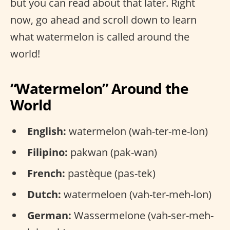
but you can read about that later. Right
now, go ahead and scroll down to learn
what watermelon is called around the
world!
“Watermelon” Around the
World
English:
watermelon (wah-ter-me-lon)
Filipino:
pakwan (pak-wan)
French:
pastèque (pas-tek)
Dutch:
watermeloen (vah-ter-meh-lon)
German:
Wassermelone (vah-ser-meh-