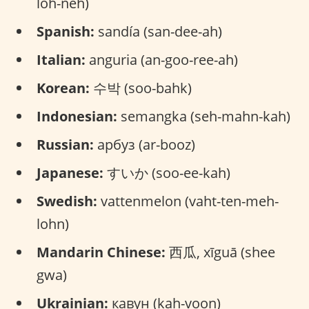
loh-neh)
Spanish:
sandía (san-dee-ah)
Italian:
anguria (an-goo-ree-ah)
Korean:
수박 (soo-bahk)
Indonesian:
semangka (seh-mahn-kah)
Russian:
арбуз (ar-booz)
Japanese:
すいか (soo-ee-kah)
Swedish:
vattenmelon (vaht-ten-meh-
lohn)
Mandarin Chinese:
西瓜, xīguā (shee
gwa)
Ukrainian:
кавун (kah-voon)