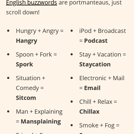
English buzzwords
are portmanteaus, just
scroll down!
Hungry + Angry =
iPod + Broadcast
Hangry
=
Podcast
Spoon + Fork =
Stay + Vacation =
Spork
Staycation
Situation +
Electronic + Mail
Comedy =
=
Email
Sitcom
Chill + Relax =
Man + Explaining
Chillax
=
Mansplaining
Smoke + Fog =