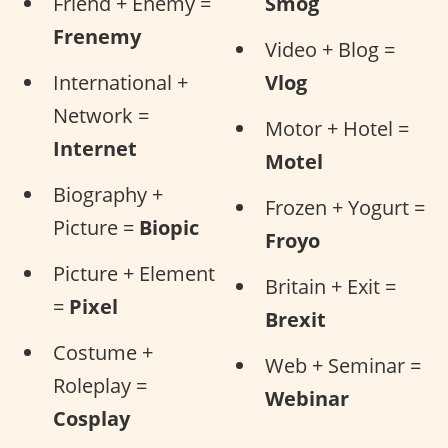
Friend + Enemy =
Smog
Frenemy
Video + Blog =
International +
Vlog
Network =
Motor + Hotel =
Internet
Motel
Biography +
Frozen + Yogurt =
Picture =
Biopic
Froyo
Picture + Element
Britain + Exit =
=
Pixel
Brexit
Costume +
Web + Seminar =
Roleplay =
Webinar
Cosplay