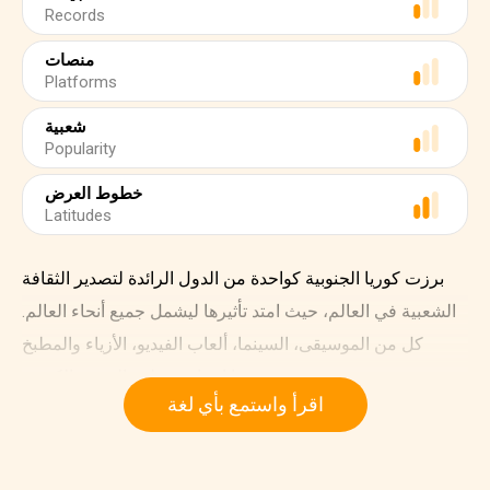
Records
منصات
Platforms
شعبية
Popularity
خطوط العرض
Latitudes
برزت كوريا الجنوبية كواحدة من الدول الرائدة لتصدير الثقافة
الشعبية في العالم، حيث امتد تأثيرها ليشمل جميع أنحاء العالم.
كل من الموسيقى، السينما، ألعاب الفيديو، الأزياء والمطبخ
جميعها انساقت خلف الموجة الكورية.
اقرأ واستمع بأي لغة
يشير المصطلح الصيني هاليو، الذي يعني حرفياً "الموجة
الكورية"، إلى نمو صناعة الترفيه في كوريا وتزايد شعبيتها، والتي
كانت تستمد ازدهارها في البدايات من الموسيقى والمسلسلات