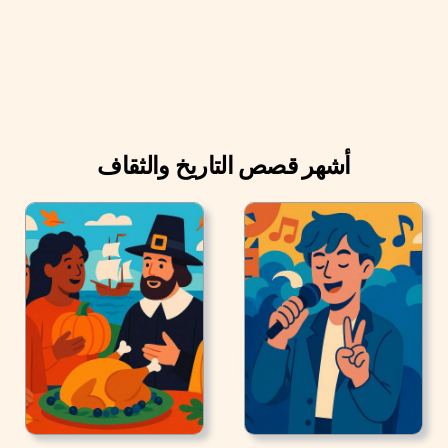
التلفزيونية.
أشهر قصص التاريخ والثقاف