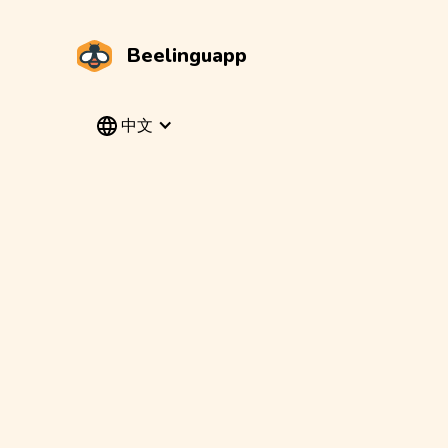
Beelinguapp
中文