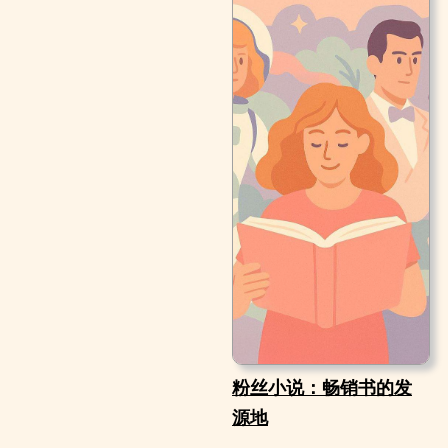
粉丝小说：畅销书的发
源地