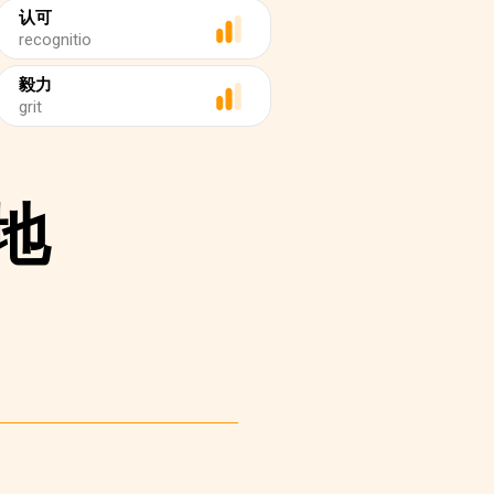
认可
recognitio
毅力
grit
地