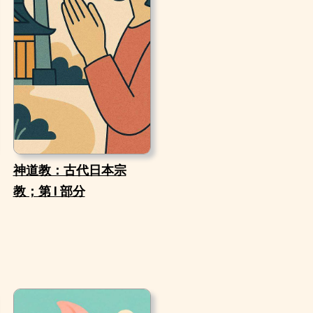
神道教：古代日本宗
教；第 I 部分