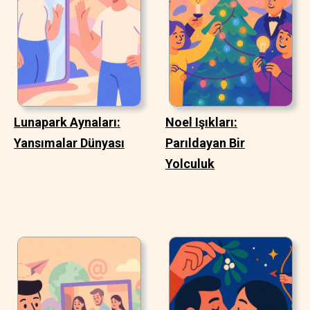
Lunapark Aynaları:
Noel Işıkları:
Yansımalar Dünyası
Parıldayan Bir
Yolculuk