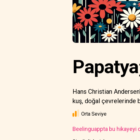
Papatya;
Hans Christian Andersen'i
kuş, doğal çevrelerinde bir
Orta Seviye
Beelinguappta bu hikayeyi o