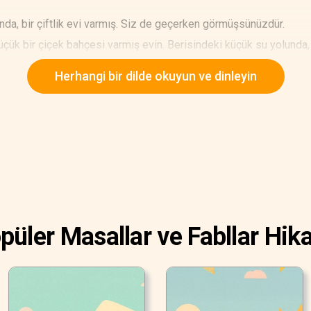
ında, bir çiftlik evi varmış. Siz de geçerken görmüşsünüzdür.
üçük bir çiçek bahçesi varmış evin. Berisindeki küçük su yolunda
e çiçeklerine olduğu gibi papatyanın üzerine de sıcak ve parla
Herhangi bir dilde okuyun ve dinleyin
mış ki küçük beyaz yaprakları sarı göbeğinin etrafında güneş gib
ediği için zavallı bir papatyaymış. Ama papatya mutluymuş, yüz
miş.
püler Masallar ve Fabllar Hika