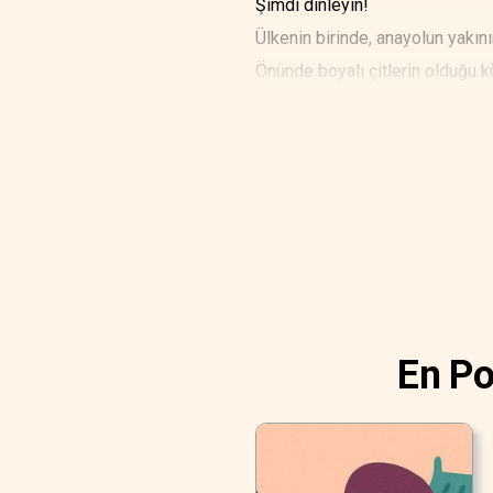
Şimdi dinleyin!
Ülkenin birinde, anayolun yakın
Önünde boyalı çitlerin olduğu k
yeşermiş. Güneş muhteşem bahç
yeşermiş.
Papatya bir sabah öyle güzel aç
Çimenlerde kimse onu fark etm
tarla kuşunun şakımasını dinler
En Po