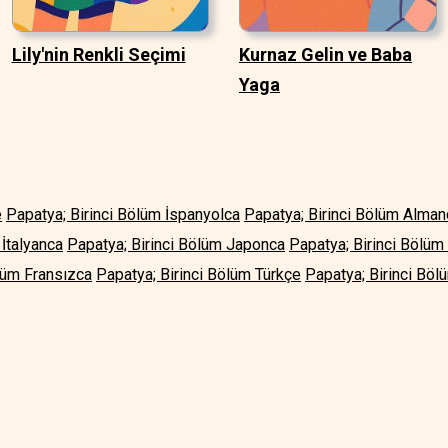
Lily'nin Renkli Seçimi
Kurnaz Gelin ve Baba
Yaga
e
Papatya; Birinci Bölüm İspanyolca
Papatya; Birinci Bölüm Alman
 İtalyanca
Papatya; Birinci Bölüm Japonca
Papatya; Birinci Bölüm
lüm Fransızca
Papatya; Birinci Bölüm Türkçe
Papatya; Birinci Böl