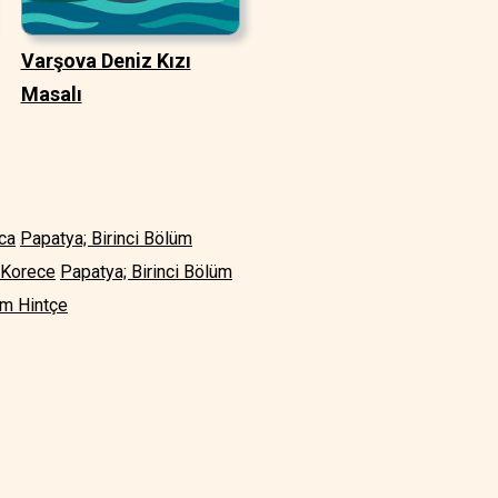
Varşova Deniz Kızı
Masalı
ca
Papatya; Birinci Bölüm
 Korece
Papatya; Birinci Bölüm
üm Hintçe