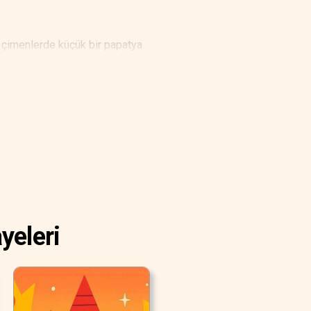
, çimenlerde küçük bir papatya
k yansımış. O yüzden papatya
i parlamış.
ünü güneşe dönüp yükseklerdeki
yeleri