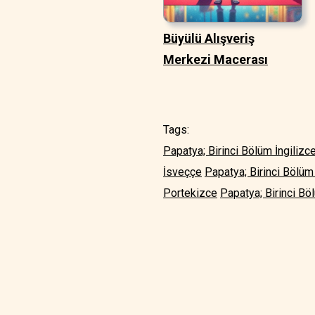
Büyülü Alışveriş
Merkezi Macerası
Tags:
Papatya; Birinci Bölüm İngilizc
İsveççe
Papatya; Birinci Bölüm
Portekizce
Papatya; Birinci Bö